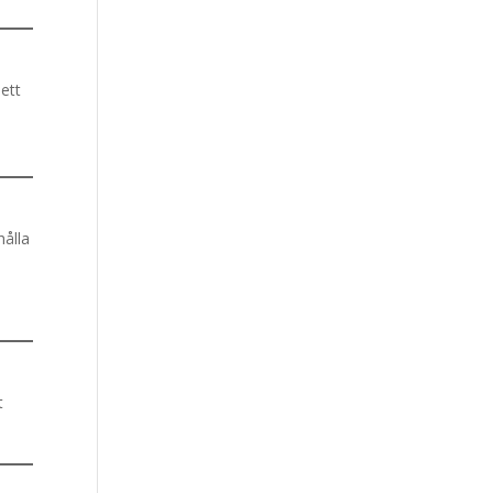
 ett
hålla
t