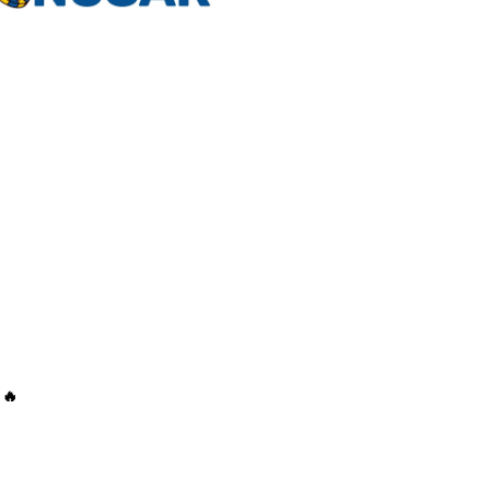
Integritetspolicy
te från
Spela
ansvarsfullt
Stödlinjen
Spelpaus
att få mail med
Spelinspektione
n
Allmänna villkor
Cookies
Kontakta oss
🔥