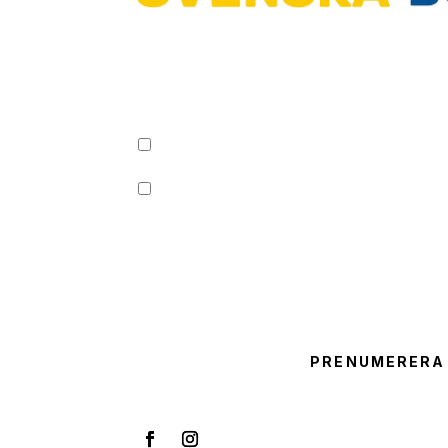
Ta del av det senas
Svenska Bonusar.
Jag är över 18 år.
Jag vill ha nyhetsbrev och godkänner 
marknadsföring.
PRENUMERERA 