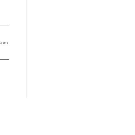
t som
Populära
Populära
sidor
casinon