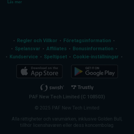
våra experter tagit all sin erfarenhet för att skapa
Läs mer
ett gemensamt casino online och erbjuda våra
kunder en helt ny och förbättrad spelupplevelse.
ALLA KLASSISKA CASINOSPEL OCH
LIVE CASINO
Regler och Villkor
Företagsinformation
Spelansvar
Affiliates
Bonusinformation
Vi på Golden Bull Casino har som ambition att erbjuda
Kundservice
Speltipset
Cookie-inställningar
våra kunder den bästa tänkbara casinoupplevelsen.
Genom att gå in på vår avdelning för
slots
och
live casino
kan våra användare ta del av odödliga favoriter som
blackjack, roulette, baccarat och craps, i både traditionella
och moderna versioner.
För att komma så nära den genuina spelupplevelsen som
PAF New Tech Limited (C 108503)
mycket kan du besöka vårt live casino där du,
© 2025 PAF New Tech Limited
tillsammans med andra spelare, får möta riktiga dealers,
som via en högkvalitativ, strömmad video integrerar med
Alla rättigheter och varumärken, inklusive Golden Bull,
dina beslut i realtid. Flera av spelen är också utrustade
tillhör licenshavaren eller dess koncernbolag.
med en chattfunktion som låter dig skriva till dealern och