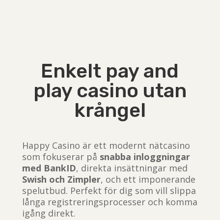
Enkelt pay and
play casino utan
krångel
Happy Casino är ett modernt nätcasino
som fokuserar på
snabba inloggningar
med BankID
, direkta insättningar med
Swish och Zimpler
, och ett imponerande
spelutbud. Perfekt för dig som vill slippa
långa registreringsprocesser och komma
igång direkt.