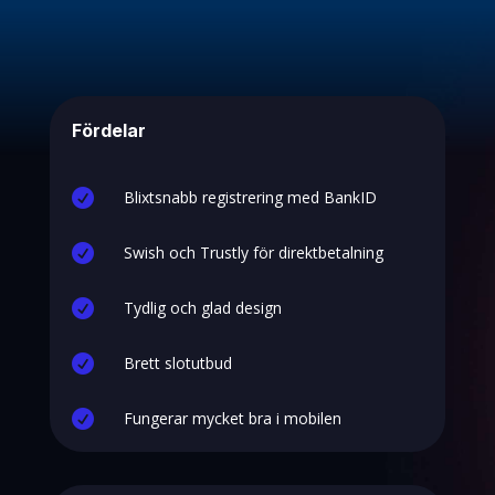
Fördelar

Blixtsnabb registrering med BankID

Swish och Trustly för direktbetalning

Tydlig och glad design

Brett slotutbud

Fungerar mycket bra i mobilen