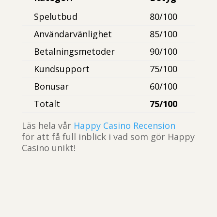
Spelutbud
80/100
Användarvänlighet
85/100
Betalningsmetoder
90/100
Kundsupport
75/100
Bonusar
60/100
Totalt
75/100
Läs hela vår
Happy Casino Recension
för att få full inblick i vad som gör Happy
Casino unikt!