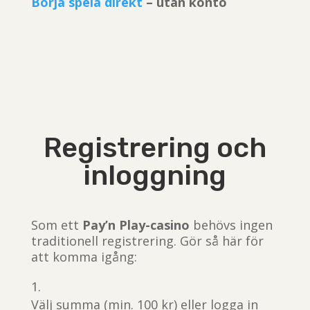
Börja spela direkt
– utan konto
Registrering och
inloggning
Som ett
Pay’n Play-casino
behövs ingen
traditionell registrering. Gör så här för
att komma igång:
Välj summa (min. 100 kr) eller logga in