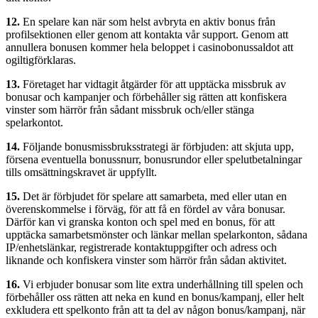
12.
En spelare kan när som helst avbryta en aktiv bonus från
profilsektionen eller genom att kontakta vår support. Genom att
annullera bonusen kommer hela beloppet i casinobonussaldot att
ogiltigförklaras.
13.
Företaget har vidtagit åtgärder för att upptäcka missbruk av
bonusar och kampanjer och förbehåller sig rätten att konfiskera
vinster som härrör från sådant missbruk och/eller stänga
spelarkontot.
14.
Följande bonusmissbruksstrategi är förbjuden: att skjuta upp,
försena eventuella bonussnurr, bonusrundor eller spelutbetalningar
tills omsättningskravet är uppfyllt.
15.
Det är förbjudet för spelare att samarbeta, med eller utan en
överenskommelse i förväg, för att få en fördel av våra bonusar.
Därför kan vi granska konton och spel med en bonus, för att
upptäcka samarbetsmönster och länkar mellan spelarkonton, sådana
IP/enhetslänkar, registrerade kontaktuppgifter och adress och
liknande och konfiskera vinster som härrör från sådan aktivitet.
16.
Vi erbjuder bonusar som lite extra underhållning till spelen och
förbehåller oss rätten att neka en kund en bonus/kampanj, eller helt
exkludera ett spelkonto från att ta del av någon bonus/kampanj, när