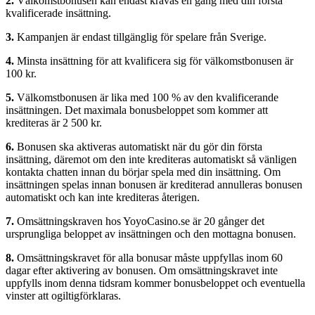
2.
Välkomstbonusen kan endast krävas en gång med din första
kvalificerade insättning.
3.
Kampanjen är endast tillgänglig för spelare från Sverige.
4.
Minsta insättning för att kvalificera sig för välkomstbonusen är
100 kr.
5.
Välkomstbonusen är lika med 100 % av den kvalificerande
insättningen. Det maximala bonusbeloppet som kommer att
krediteras är 2 500 kr.
6.
Bonusen ska aktiveras automatiskt när du gör din första
insättning, däremot om den inte krediteras automatiskt så vänligen
kontakta chatten innan du börjar spela med din insättning. Om
insättningen spelas innan bonusen är krediterad annulleras bonusen
automatiskt och kan inte krediteras återigen.
7.
Omsättningskraven hos YoyoCasino.se är 20 gånger det
ursprungliga beloppet av insättningen och den mottagna bonusen.
8.
Omsättningskravet för alla bonusar måste uppfyllas inom 60
dagar efter aktivering av bonusen. Om omsättningskravet inte
uppfylls inom denna tidsram kommer bonusbeloppet och eventuella
vinster att ogiltigförklaras.