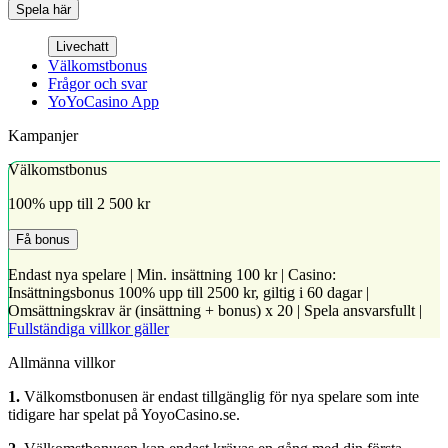
Spela här
Livechatt
Välkomstbonus
Frågor och svar
YoYoCasino App
Kampanjer
Välkomstbonus
100% upp till 2 500 kr
Få bonus
Endast nya spelare | Min. insättning 100 kr | Casino:
Insättningsbonus 100% upp till 2500 kr, giltig i 60 dagar |
Omsättningskrav är (insättning + bonus) x 20 | Spela ansvarsfullt |
Fullständiga villkor gäller
Allmänna villkor
1.
Välkomstbonusen är endast tillgänglig för nya spelare som inte
tidigare har spelat på YoyoCasino.se.