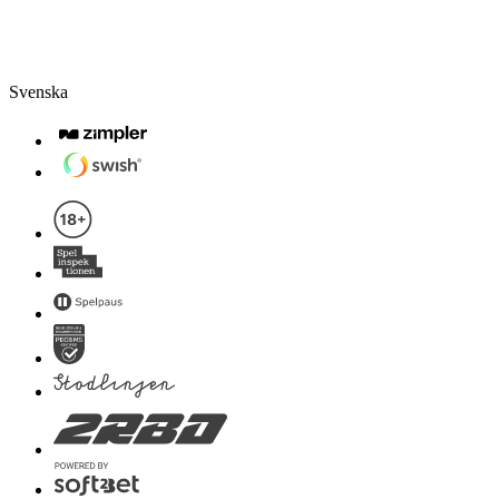
Svenska