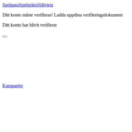
Spelpaus
Spelgräns
Självtest
Ditt konto måste verifieras!
Ladda upp
dina verifieringsdokument
Ditt konto har blivit verifierat
Kampanjer