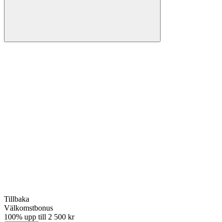
Tillbaka
Välkomstbonus
100% upp till 2 500 kr